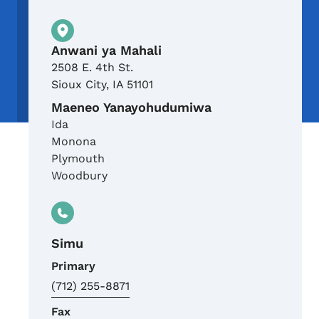
Mahali pa Kimwili
Anwani ya Mahali
2508 E. 4th St.
Sioux City
,
IA
51101
Maeneo Yanayohudumiwa
Ida
Monona
Plymouth
Woodbury
Simu
Primary
(712) 255-8871
Fax