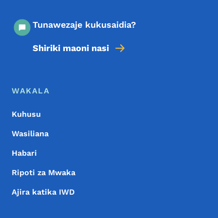
Tunawezaje kukusaidia?
Shiriki maoni nasi
Menyu ya Chini
Footer
WAKALA
Kuhusu
Wasiliana
Habari
Ripoti za Mwaka
Ajira katika IWD