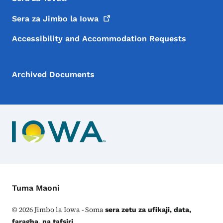
Sera za Jimbo la
Iowa
Accessibility and Accommodation Requests
Archived Documents
Menyu ya Mawasiliano
Tuma Maoni
©
2026
Jimbo la Iowa - Soma
sera zetu za ufikaji, data,
.
faragha, na tafsiri