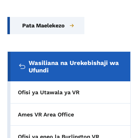
Pata Maelekezo
Menyu ya Urambazaji wa Pili
Wasiliana na Urekebishaji wa
Ufundi
Ofisi ya Utawala ya VR
Ames VR Area Office
Ofisi ya eneo la Burlington VR