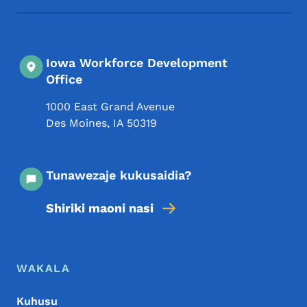
Iowa Workforce Development
Office
1000 East Grand Avenue
Des Moines
,
IA
50319
Tunawezaje kukusaidia?
Shiriki maoni nasi
Menyu ya Chini
Footer
WAKALA
Kuhusu