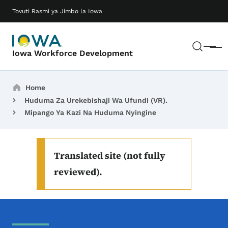
Ruka hadi maudhui makuu
Main navigation
Tovuti Rasmi ya Jimbo la Iowa
Tafut
Meny
Iowa Workforce Development
Breadcrumbs
Home
Huduma Za Urekebishaji Wa Ufundi (VR).
Mipango Ya Kazi Na Huduma Nyingine
Translated site (not fully
reviewed).