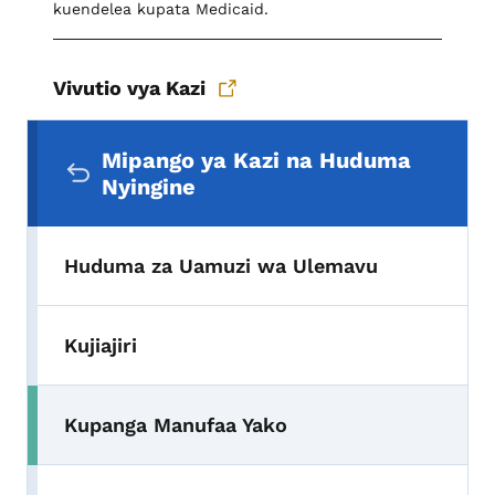
kuendelea kupata Medicaid.
Vivutio vya Kazi
Menyu ya Urambazaji wa Pili
Mipango ya Kazi na Huduma
Nyingine
Huduma za Uamuzi wa Ulemavu
Kujiajiri
Kupanga Manufaa Yako