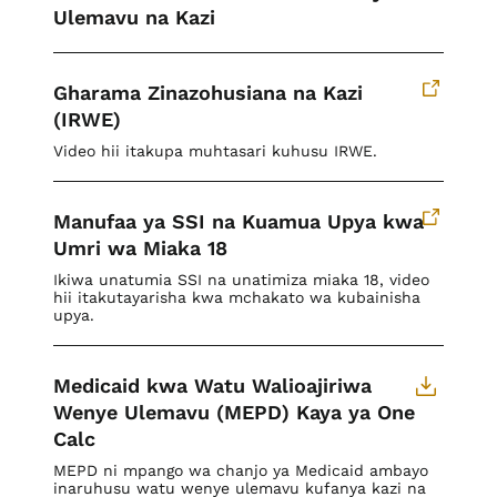
Ulemavu na Kazi
Gharama Zinazohusiana na Kazi
(IRWE)
Video hii itakupa muhtasari kuhusu IRWE.
Manufaa ya SSI na Kuamua Upya kwa
Umri wa Miaka 18
Ikiwa unatumia SSI na unatimiza miaka 18, video
hii itakutayarisha kwa mchakato wa kubainisha
upya.
Medicaid kwa Watu Walioajiriwa
Wenye Ulemavu (MEPD) Kaya ya One
Calc
MEPD ni mpango wa chanjo ya Medicaid ambayo
inaruhusu watu wenye ulemavu kufanya kazi na