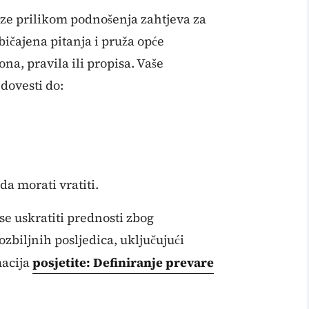
eze prilikom podnošenja zahtjeva za
ičajena pitanja i pruža opće
a, pravila ili propisa. Vaše
dovesti do:
a morati vratiti.
se uskratiti prednosti zbog
zbiljnih posljedica, uključujući
macija
posjetite: Definiranje prevare