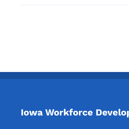
Linkovi knjige za Osi
Iowa Workforce Devel