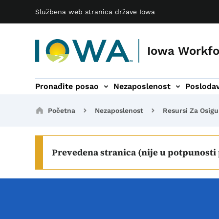
Main navigation
Preskoči na glavni sadržaj
Službena web stranica države Iowa
Iowa Workf
Pronađite posao
Nezaposlenost
Poslodav
navigacija
ogrami podnavigacija
Tržište rada podnavigacija
Rehabilitacija vok
Breadcrumbs
Početna
Nezaposlenost
Resursi Za Osigu
Prevedena stranica (nije u potpunosti