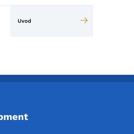
guranje za nezaposlenost:
Uvod
opment