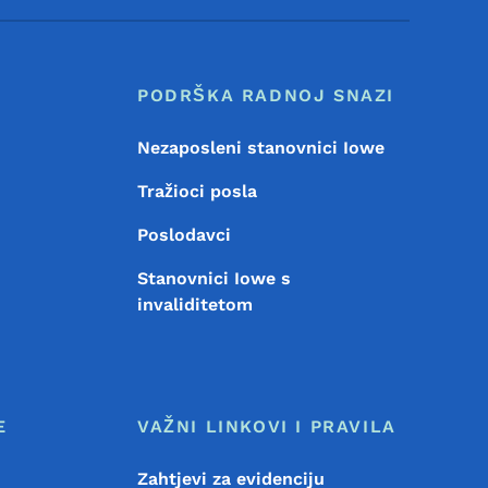
PODRŠKA RADNOJ SNAZI
Nezaposleni stanovnici Iowe
Tražioci posla
Poslodavci
Stanovnici Iowe s
invaliditetom
E
VAŽNI LINKOVI I PRAVILA
Zahtjevi za evidenciju