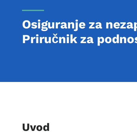
Osiguranje za neza
Priručnik za podno
Informacije o sadržaj
Uvod