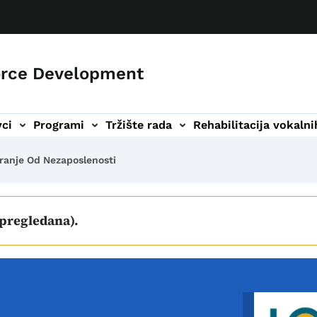
orce Development
ci
Programi
Tržište rada
Rehabilitacija vokaln
alnih organa podnavigacija
Vijesti podnavigacija
Kontakt podnavigacija
ranje Od Nezaposlenosti
 pregledana).
Image