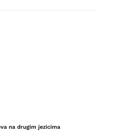
Osiguranje za nezaposleno
eva na drugim jezicima