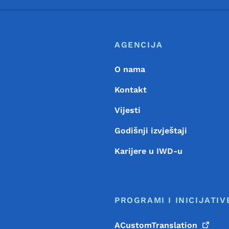
Footer
Meni podnožja
AGENCIJA
O nama
Kontakt
Vijesti
Godišnji izvještaji
Karijere u IWD-u
PROGRAMI I INICIJATIV
ACustomTranslation