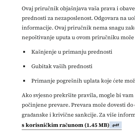
Ovaj priručnik objašnjava vaša prava i obav
prednosti za nezaposlenost. Odgovara na uob
informacije. Ovaj priručnik nema snagu zakon
nepoštivanje uputa u ovom priručniku može 
Kašnjenje u primanju prednosti
Gubitak vaših prednosti
Primanje pogrešnih uplata koje ćete možd
Ako svjesno prekršite pravila, mogle bi vam 
počinjene prevare. Prevara može dovesti do o
građanske i krivične sankcije. Za više infor
s korisničkim računom
(1.45 MB)
.pdf