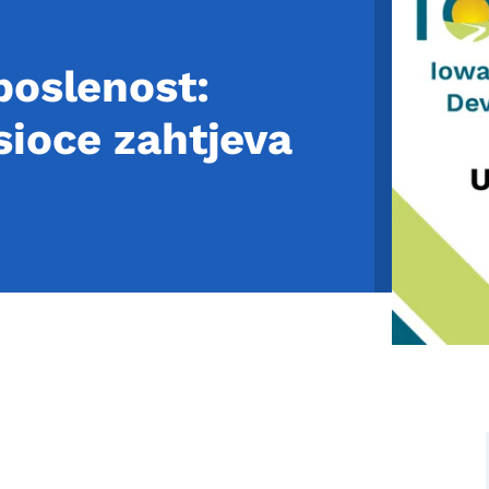
poslenost:
sioce zahtjeva
u