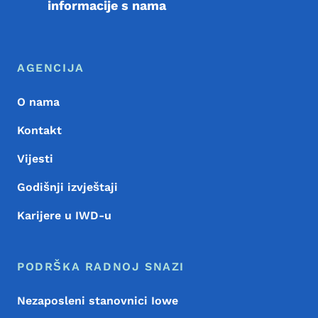
informacije s nama
Meni podnožja
Footer
AGENCIJA
O nama
Kontakt
Vijesti
Godišnji izvještaji
Karijere u IWD-u
PODRŠKA RADNOJ SNAZI
Nezaposleni stanovnici Iowe