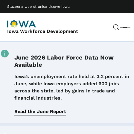
Preskoči na glavni sadržaj
Main navigation
Službena web stranica države Iowa
Pretr
Meni
Iowa Workforce Development
June 2026 Labor Force Data Now
Available
Details
Iowa’s unemployment rate held at 3.2 percent in
June, while Iowa employers added 600 jobs
across the state, led by gains in trade and
financial industries.
Read the June Report