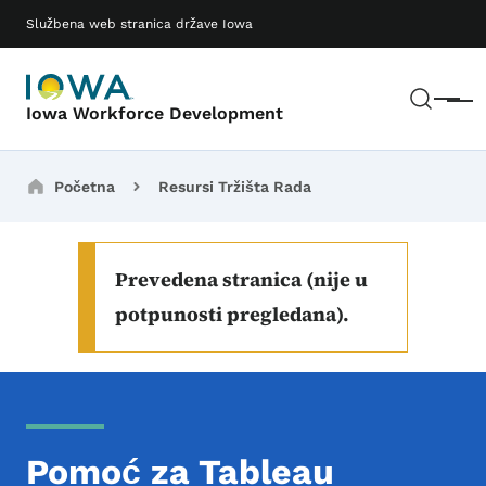
Preskoči na glavni sadržaj
Main navigation
Službena web stranica države Iowa
Pretr
Meni
Iowa Workforce Development
Breadcrumbs
Početna
Resursi Tržišta Rada
Prevedena stranica (nije u
potpunosti pregledana).
Pomoć za Tableau