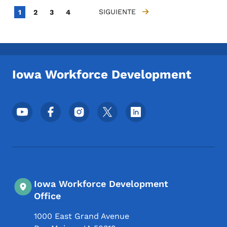
Paginación
Página actual
Página
Página
Página
SIGUIENTE
1
2
3
4
PÁGINA SIGUIENTE
Iowa Workforce Development
Menú de redes sociales del pie de página
Iowa Workforce Development
Office
1000 East Grand Avenue