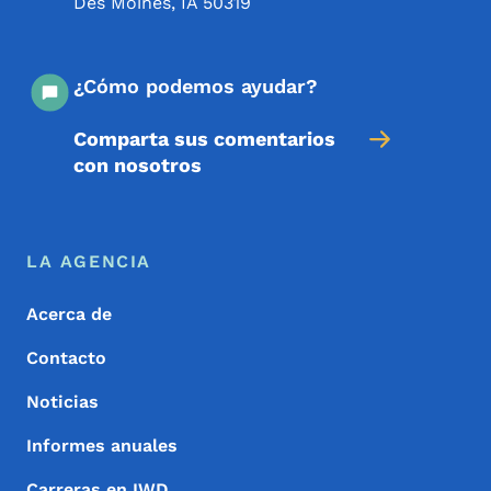
Des Moines
,
IA
50319
¿Cómo podemos ayudar?
Comparta sus comentarios
con nosotros
Menú de pie de página
Footer
LA AGENCIA
Acerca de
Contacto
Noticias
Informes anuales
Carreras en IWD