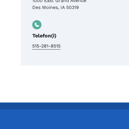
1000 East Grand Avenue
Des Moines
,
IA
50319
Telefon(i)
515-281-8515