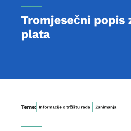
Tromjesečni popis 
plata
Teme:
Informacije o tržištu rada
Zanimanja