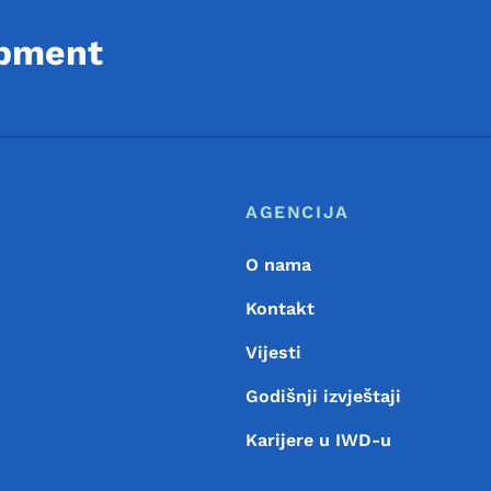
opment
Footer
Meni podnožja
AGENCIJA
O nama
Kontakt
Vijesti
Godišnji izvještaji
Karijere u IWD-u