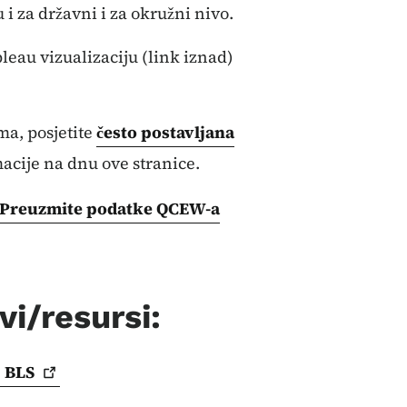
i za državni i za okružni nivo.
leau vizualizaciju (link iznad)
a, posjetite
često postavljana
macije na dnu ove stranice.
Preuzmite podatke QCEW-a
i/resursi:
,
BLS