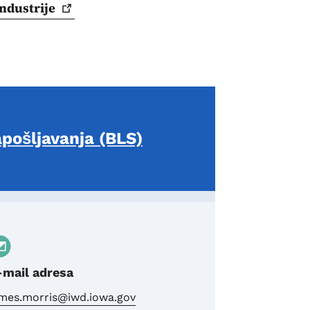
industrije
apošljavanja (BLS)
-mail adresa
ames.morris@iwd.iowa.gov