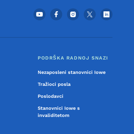
Meni podnožja društvenih m
PODRŠKA RADNOJ SNAZI
Nezaposleni stanovnici Iowe
Tražioci posla
Poslodavci
Stanovnici Iowe s
invaliditetom