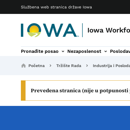
Main navigation
Preskoči na glavni sadržaj
Službena web stranica države Iowa
Iowa Workf
Pronađite posao
Nezaposlenost
Poslodav
navigacija
ogrami podnavigacija
Tržište rada podnavigacija
Rehabilitacija vok
Breadcrumbs
Početna
Tržište Rada
Industrija i Poslod
Prevedena stranica (nije u potpunosti