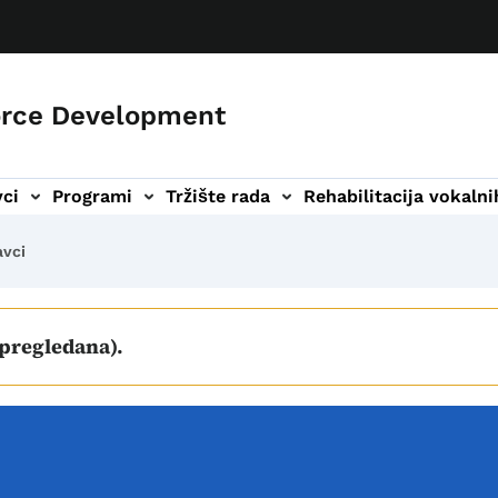
orce Development
ci
Programi
Tržište rada
Rehabilitacija vokaln
alnih organa podnavigacija
Vijesti podnavigacija
Kontakt podnavigacija
avci
 pregledana).