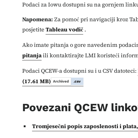
Podaci za Iowu dostupni su na gornjem linku 
Napomena:
Za pomoć pri navigaciji kroz Tab
posjetite
Tableau vodič
.
Ako imate pitanja o gore navedenim podacim
pitanja
ili kontaktirajte LMI koristeći infor
Podaci QCEW-a dostupni su i u CSV datoteci:
(17.61 MB)
Archived
.csv
Povezani QCEW linkov
Tromjesečni popis zaposlenosti i plata