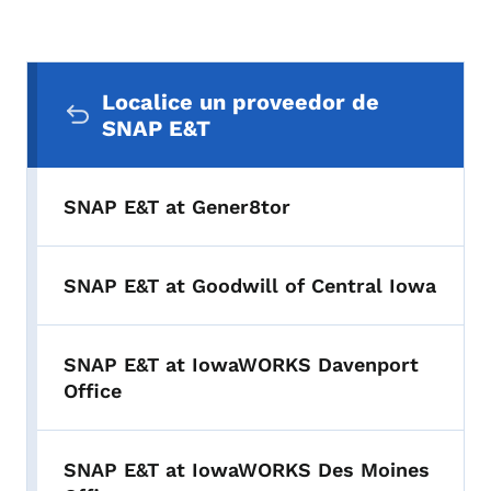
Menú de navegación secundaria
Localice un proveedor de
SNAP E&T
SNAP E&T at Gener8tor
SNAP E&T at Goodwill of Central Iowa
SNAP E&T at IowaWORKS Davenport
Office
SNAP E&T at IowaWORKS Des Moines