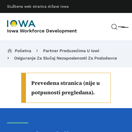
Preskoči na glavni sadržaj
Main navigation
Službena web stranica države Iowa
Pretr
Meni
Iowa Workforce Development
Breadcrumbs
Početna
Partner Preduzećima U Iowi
Osiguranje Za Slučaj Nezaposlenosti Za Poslodavce
Prevedena stranica (nije u
potpunosti pregledana).