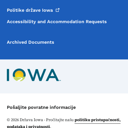
Politike države
Iowa
Accessibility and Accommodation Requests
Archived Documents
Kontakt meni
Pošaljite povratne informacije
©
2026
Država Iowa - Pročitajte našu
politiku pristupačnosti,
podataka i privatnosti
.