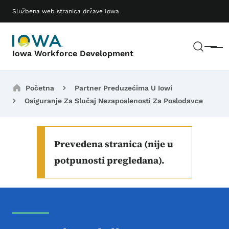
Preskoči na glavni sadržaj
Main navigation
Službena web stranica države Iowa
Pretr
Meni
Iowa Workforce Development
Breadcrumbs
Početna
Partner Preduzećima U Iowi
Osiguranje Za Slučaj Nezaposlenosti Za Poslodavce
Prevedena stranica (nije u
potpunosti pregledana).