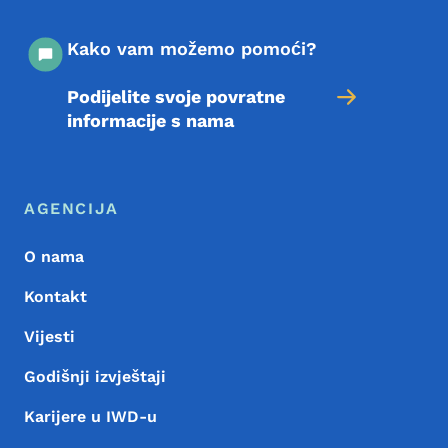
Kako vam možemo pomoći?
Podijelite svoje povratne
informacije s nama
Meni podnožja
Footer
AGENCIJA
O nama
Kontakt
Vijesti
Godišnji izvještaji
Karijere u IWD-u