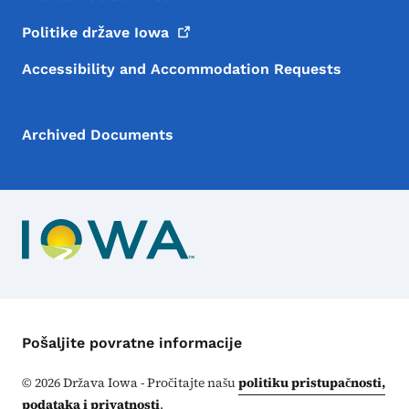
Politike države
Iowa
Accessibility and Accommodation Requests
Archived Documents
Kontakt meni
Pošaljite povratne informacije
©
2026
Država Iowa - Pročitajte našu
politiku pristupačnosti,
podataka i privatnosti
.