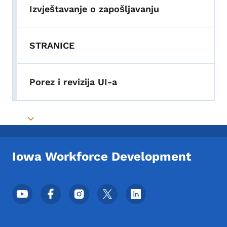
Izvještavanje o zapošljavanju
STRANICE
Porez i revizija UI-a
Toggle submenu
Iowa Workforce Development
Meni podnožja društvenih mrežaa