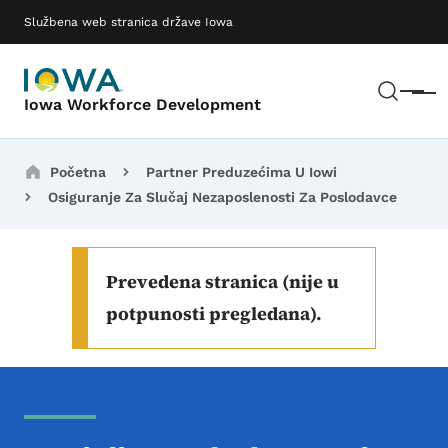
Preskoči na glavni sadržaj
Main navigation
Službena web stranica države Iowa
Pretr
Meni
Iowa Workforce Development
Breadcrumbs
Početna
Partner Preduzećima U Iowi
Osiguranje Za Slučaj Nezaposlenosti Za Poslodavce
Prevedena stranica (nije u
potpunosti pregledana).