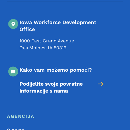
Iowa Workforce Development
Office
1000 East Grand Avenue
Des Moines
,
IA
50319
Kako vam možemo pomoći?
Podijelite svoje povratne
informacije s nama
Meni podnožja
Footer
AGENCIJA