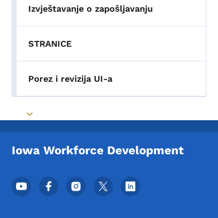
Izvještavanje o zapošljavanju
STRANICE
Porez i revizija UI-a
Toggle submenu
Iowa Workforce Development
Meni podnožja društvenih mrežaa