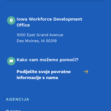
Iowa Workforce Development
Office
1000 East Grand Avenue
Des Moines
,
IA
50319
Kako vam možemo pomoći?
Podijelite svoje povratne
informacije s nama
Meni podnožja
Footer
AGENCIJA