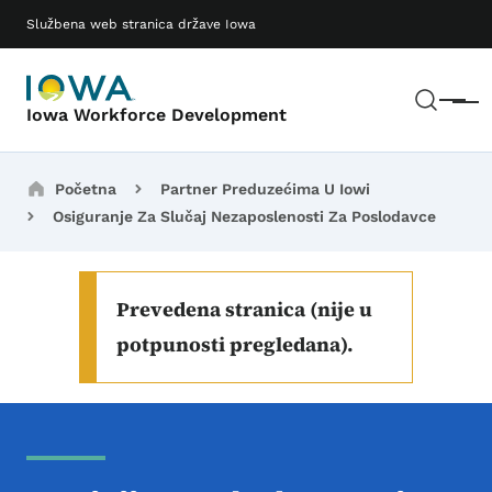
Preskoči na glavni sadržaj
Main navigation
Službena web stranica države Iowa
Pretr
Meni
Iowa Workforce Development
Breadcrumbs
Početna
Partner Preduzećima U Iowi
Osiguranje Za Slučaj Nezaposlenosti Za Poslodavce
Prevedena stranica (nije u
potpunosti pregledana).