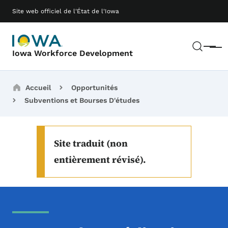
Passer au contenu principal
Main navigation
Site web officiel de l'État de l'Iowa
Rech
Menu
Iowa Workforce Development
Breadcrumbs
Accueil
Opportunités
Subventions et Bourses D'études
Site traduit (non
entièrement révisé).