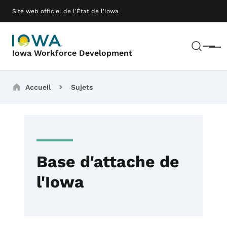
Passer au contenu principal
Main navigation
Site web officiel de l'État de l'Iowa
Rech
Menu
Iowa Workforce Development
Breadcrumbs
Accueil
Sujets
Base d'attache de
l'Iowa