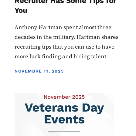
Recruiter Has Some Tips for
You
Anthony Hartman spent almost three
decades in the military. Hartman shares
recruiting tips that you can use to have
more luck finding and hiring talent
DISPLAY DATE
NOVEMBRE 11, 2025
Image
Home Base Iowa