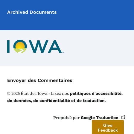
Archived Documents
Menu de Contact
Envoyer des Commentaires
©
2026
État de l'Iowa - Lisez nos
politiques d'accessibilité,
.
de données, de confidentialité et de traduction
Propulsé par
Google
Traduction
Give
Feedback