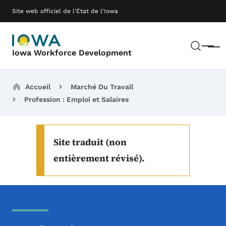
Passer au contenu principal
Main navigation
Site web officiel de l'État de l'Iowa
Rech
Menu
Iowa Workforce Development
Breadcrumbs
Accueil
Marché Du Travail
Profession : Emploi et Salaires
Site traduit (non
entièrement révisé).