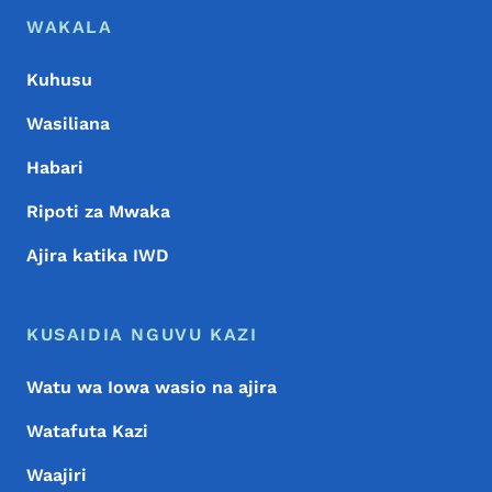
Menyu ya Chini
Footer
WAKALA
Kuhusu
Wasiliana
Habari
Ripoti za Mwaka
Ajira katika IWD
KUSAIDIA NGUVU KAZI
Watu wa Iowa wasio na ajira
Watafuta Kazi
Waajiri