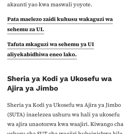
akaunti yao kwa maswali yoyote.
Pata maelezo zaidi kuhusu wakaguzi wa
sehemu za UI.
Tafuta mkaguzi wa sehemu ya UI
aliyekabidhiwa eneo lako.
Sheria ya Kodi ya Ukosefu wa
Ajira ya Jimbo
Sheria ya Kodi ya Ukosefu wa Ajira ya Jimbo
(SUTA) inaelezea ushuru wa hali ya ukosefu
wa ajira unaotozwa kwa waajiri. Kiwango cha
ushuru cha SUT cha waajiri hubainishwa kila