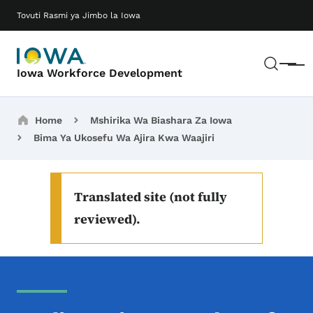
Ruka hadi maudhui makuu
Main navigation
Tovuti Rasmi ya Jimbo la Iowa
Tafut
Meny
Iowa Workforce Development
Breadcrumbs
Home
Mshirika Wa Biashara Za Iowa
Bima Ya Ukosefu Wa Ajira Kwa Waajiri
Translated site (not fully
reviewed).