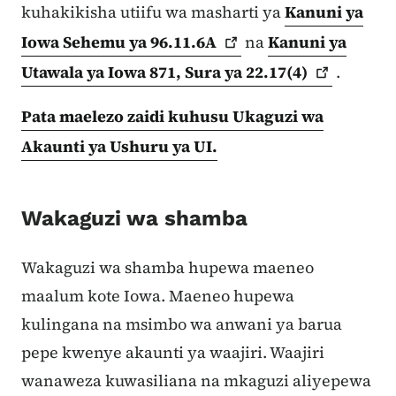
kuhakikisha utiifu wa masharti ya
Kanuni ya
Iowa Sehemu ya
96.11.6A
na
Kanuni ya
Utawala ya Iowa 871, Sura ya
22.17(4)
.
Pata maelezo zaidi kuhusu Ukaguzi wa
Akaunti ya Ushuru ya UI.
Wakaguzi wa shamba
Wakaguzi wa shamba hupewa maeneo
maalum kote Iowa. Maeneo hupewa
kulingana na msimbo wa anwani ya barua
pepe kwenye akaunti ya waajiri. Waajiri
wanaweza kuwasiliana na mkaguzi aliyepewa