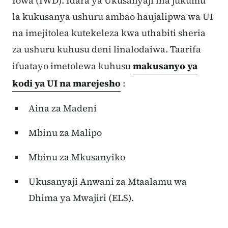
Iowa (IWD). Idara ya Ukusanyaji ina jukumu
la kukusanya ushuru ambao haujalipwa wa UI
na imejitolea kutekeleza kwa uthabiti sheria
za ushuru kuhusu deni linalodaiwa. Taarifa
ifuatayo imetolewa kuhusu
makusanyo ya
kodi ya UI na marejesho
:
Aina za Madeni
Mbinu za Malipo
Mbinu za Mkusanyiko
Ukusanyaji Anwani za Mtaalamu wa
Dhima ya Mwajiri (ELS).