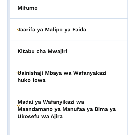
Mifumo
Taarifa ya Malipo ya Faida
Toggle submenu
Kitabu cha Mwajiri
Uainishaji Mbaya wa Wafanyakazi
Toggle submenu
huko Iowa
Madai ya Wafanyikazi wa
Toggle submenu
Maandamano ya Manufaa ya Bima ya
Ukosefu wa Ajira