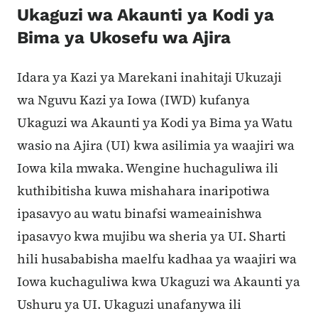
Ukaguzi wa Akaunti ya Kodi ya
Bima ya Ukosefu wa Ajira
Idara ya Kazi ya Marekani inahitaji Ukuzaji
wa Nguvu Kazi ya Iowa (IWD) kufanya
Ukaguzi wa Akaunti ya Kodi ya Bima ya Watu
wasio na Ajira (UI) kwa asilimia ya waajiri wa
Iowa kila mwaka. Wengine huchaguliwa ili
kuthibitisha kuwa mishahara inaripotiwa
ipasavyo au watu binafsi wameainishwa
ipasavyo kwa mujibu wa sheria ya UI. Sharti
hili husababisha maelfu kadhaa ya waajiri wa
Iowa kuchaguliwa kwa Ukaguzi wa Akaunti ya
Ushuru ya UI. Ukaguzi unafanywa ili