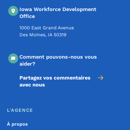
Iowa Workforce Development
Office
1000 East Grand Avenue
Des Moines
,
IA
50319
Comment pouvons-nous vous
aider?
Partagez vos commentaires
avec nous
Menu de pied de page
Footer
L'AGENCE
À propos