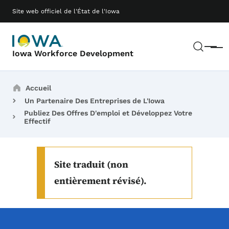
Passer au contenu principal
Main navigation
Site web officiel de l'État de l'Iowa
Rech
Menu
Iowa Workforce Development
Breadcrumbs
Accueil
Un Partenaire Des Entreprises de L'Iowa
Publiez Des Offres D'emploi et Développez Votre
Effectif
Site traduit (non
entièrement révisé).