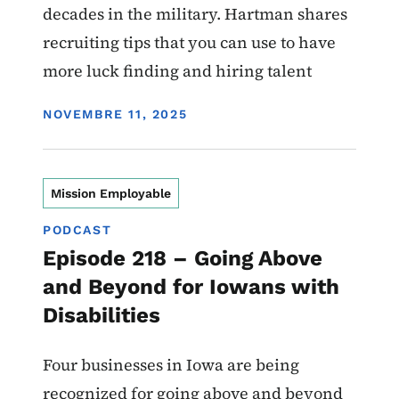
decades in the military. Hartman shares
recruiting tips that you can use to have
more luck finding and hiring talent
DISPLAY DATE
NOVEMBRE 11, 2025
Mission Employable
PODCAST
Episode 218 – Going Above
and Beyond for Iowans with
Disabilities
Four businesses in Iowa are being
recognized for going above and beyond