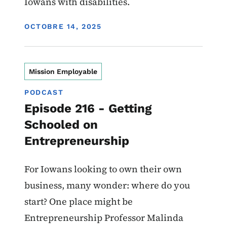
Iowans with disabilities.
DISPLAY DATE
OCTOBRE 14, 2025
Mission Employable
PODCAST
Episode 216 - Getting
Schooled on
Entrepreneurship
For Iowans looking to own their own
business, many wonder: where do you
start? One place might be
Entrepreneurship Professor Malinda