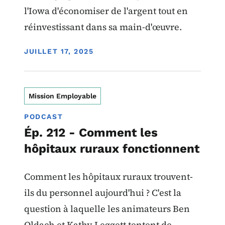
l'Iowa d'économiser de l'argent tout en
réinvestissant dans sa main-d'œuvre.
DISPLAY DATE
JUILLET 17, 2025
Mission Employable
PODCAST
Ép. 212 - Comment les
hôpitaux ruraux fonctionnent
Comment les hôpitaux ruraux trouvent-
ils du personnel aujourd'hui ? C'est la
question à laquelle les animateurs Ben
Oldach et Kathy Leggett tentent de