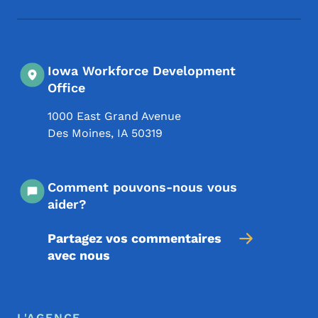
Iowa Workforce Development
Office
1000 East Grand Avenue
Des Moines
,
IA
50319
Comment pouvons-nous vous
aider?
Partagez vos commentaires
avec nous
Menu de pied de page
L'AGENCE