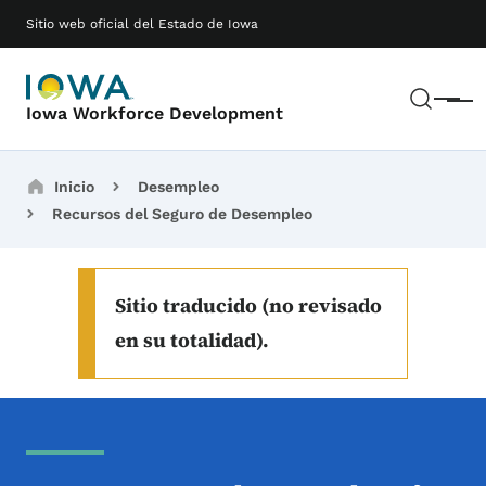
Saltar al contenido principal
Main navigation
Sitio web oficial del Estado de Iowa
Busc
Menú
Iowa Workforce Development
Breadcrumbs
Inicio
Desempleo
Recursos del Seguro de Desempleo
Sitio traducido (no revisado
en su totalidad).