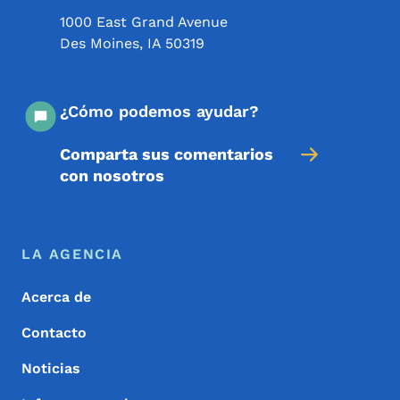
1000 East Grand Avenue
Des Moines
,
IA
50319
¿Cómo podemos ayudar?
Comparta sus comentarios
con nosotros
Menú de pie de página
Footer
LA AGENCIA
Acerca de
Contacto
Noticias