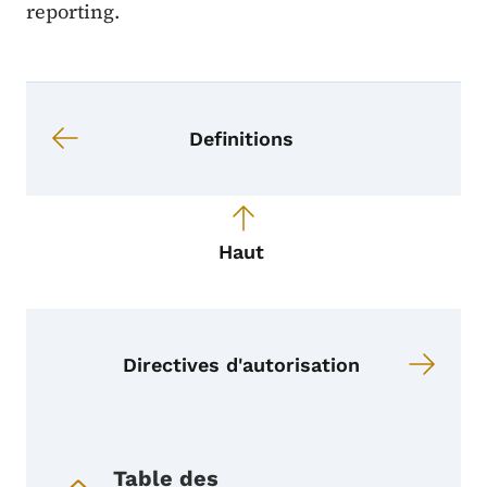
reporting.
Navigation du livre pour Menu des 
Liens du livre pour Menu des servi
Definitions
Haut
Directives d'autorisation
Menu de navigation du livre
Table des