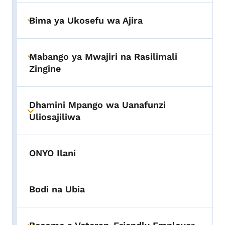
Bima ya Ukosefu wa Ajira
Toggle submenu
Mabango ya Mwajiri na Rasilimali
Toggle submenu
Zingine
Dhamini Mpango wa Uanafunzi
Toggle submenu
Uliosajiliwa
ONYO Ilani
Bodi na Ubia