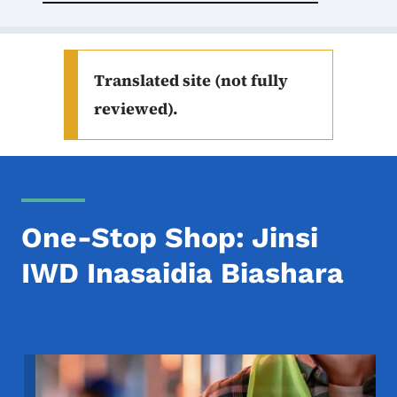
Translated site (not fully
reviewed).
One-Stop Shop: Jinsi
IWD Inasaidia Biashara
Image