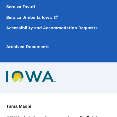
Sera za Tovuti
Sera za Jimbo la
Iowa
Accessibility and Accommodation Requests
Archived Documents
Menyu ya Mawasiliano
Tuma Maoni