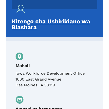
Kitengo cha Ushirikiano wa
Biashara
Mahali
Iowa Workforce Development Office
1000 East Grand Avenue
Des Moines
,
IA
50319
Anwani ya barua pepe