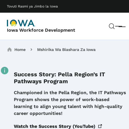
Ruka hadi maudhui makuu
Main navigation
Tovuti Rasmi ya Jimbo la Iowa
Tafut
Meny
Iowa Workforce Development
Breadcrumbs
Home
Mshirika Wa Biashara Za Iowa
Success Story: Pella Region’s IT
Pathways Program
Details
Championed in the Pella Region, the IT Pathways
Program shows the power of work-based
learning to align young talent with high-quality
career opportunities!
Watch the Success Story
(YouTube)