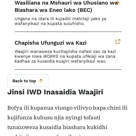
Wasiliana na Mshauri wa Uhusiano wa
Biashara wa Eneo lako (BEC)
Ungana na Idara ili kujadili mahitaji yako ya
wafanyikazi na kupata suluhisho.
Chapisha Ufunguzi wa Kazi
Waajiri wanaweza kuchapisha nafasi zao za kazi
kwenye Iowa
WORKS
na kupata ufikiaji wa zana
kadhaa za kusaidia kuajiri wafanyikazi wao.
Back to top
Jinsi IWD Inasaidia Waajiri
Bofya ili kupanua viungo vilivyo hapa chini ili
kujifunza kuhusu njia nyingi tofauti
tunazoweza kusaidia biashara kukidhi