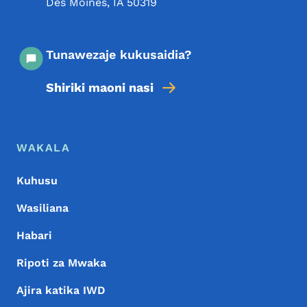
Des Moines
,
IA
50319
Tunawezaje kukusaidia?
Shiriki maoni nasi
Menyu ya Chini
Footer
WAKALA
Kuhusu
Wasiliana
Habari
Ripoti za Mwaka
Ajira katika IWD