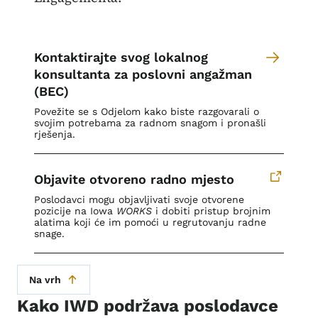
Kontaktirajte svog lokalnog
konsultanta za poslovni angažman
(BEC)
Povežite se s Odjelom kako biste razgovarali o
svojim potrebama za radnom snagom i pronašli
rješenja.
Objavite otvoreno radno mjesto
Poslodavci mogu objavljivati ​​​​svoje otvorene
pozicije na Iowa
WORKS
i dobiti pristup brojnim
alatima koji će im pomoći u regrutovanju radne
snage.
Na vrh
Kako IWD podržava poslodavce