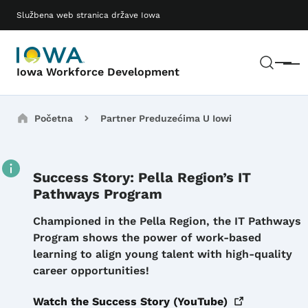
Preskoči na glavni sadržaj
Main navigation
Službena web stranica države Iowa
Pretr
Meni
Iowa Workforce Development
Breadcrumbs
Početna
Partner Preduzećima U Iowi
Success Story: Pella Region’s IT
Pathways Program
Details
Championed in the Pella Region, the IT Pathways
Program shows the power of work-based
learning to align young talent with high-quality
career opportunities!
Watch the Success Story
(YouTube)