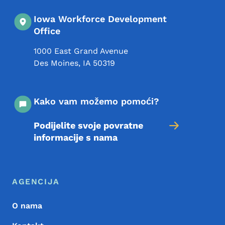
Iowa Workforce Development
Office
1000 East Grand Avenue
Des Moines
,
IA
50319
Kako vam možemo pomoći?
Podijelite svoje povratne
informacije s nama
Meni podnožja
Footer
AGENCIJA
O nama