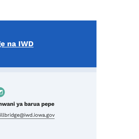
ge na IWD
nwani ya barua pepe
illbridge@iwd.iowa.gov