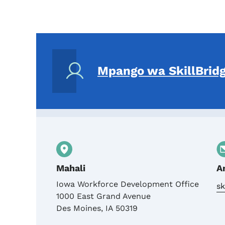
Mpango wa SkillBrid
Mahali
A
Iowa Workforce Development Office
sk
1000 East Grand Avenue
Des Moines
,
IA
50319