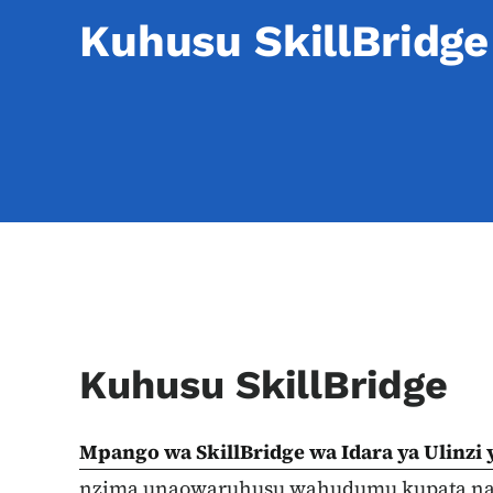
Kuhusu SkillBridge
Kuhusu SkillBridge
Mpango wa SkillBridge wa Idara ya Ulinzi 
nzima unaowaruhusu wahudumu kupata nafa