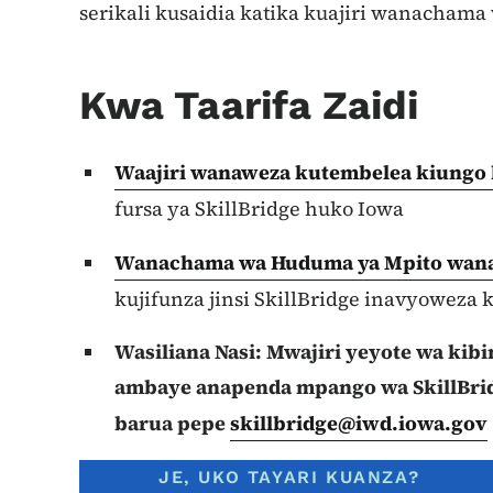
serikali kusaidia katika kuajiri wanacham
Kwa Taarifa Zaidi
Waajiri wanaweza kutembelea kiungo 
fursa ya SkillBridge huko Iowa
Wanachama wa Huduma ya Mpito wana
kujifunza jinsi SkillBridge inavyoweza k
Wasiliana Nasi: Mwajiri yeyote wa k
ambaye anapenda mpango wa SkillBri
barua pepe
skillbridge@iwd.iowa.gov
JE, UKO TAYARI KUANZA?