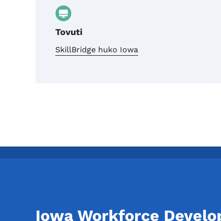
Tovuti
SkillBridge huko Iowa
Iowa Workforce Devel