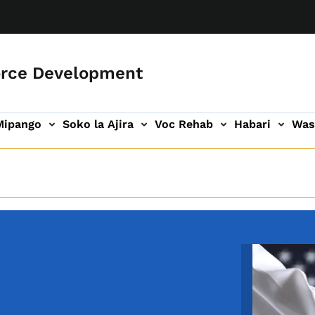
orce Development
Mipango
Soko la Ajira
Voc Rehab
Habari
Was
ari
ogo wa Wasiliana
Image