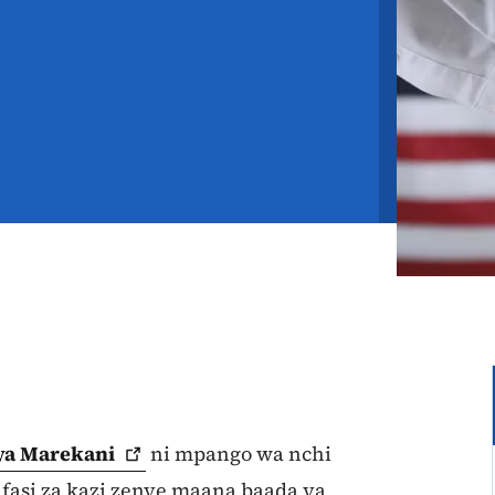
ya
Marekani
ni mpango wa nchi
si za kazi zenye maana baada ya