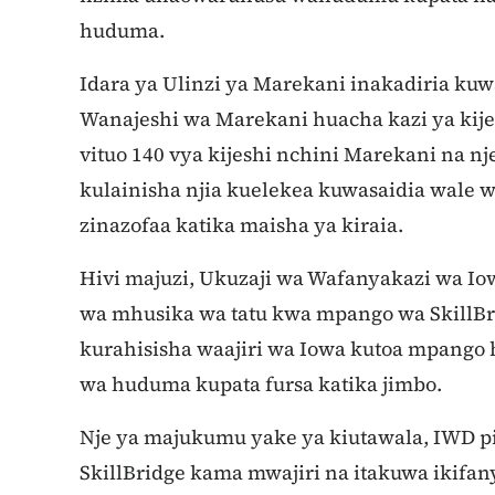
huduma.
Idara ya Ulinzi ya Marekani inakadiria kuw
Wanajeshi wa Marekani huacha kazi ya kije
vituo 140 vya kijeshi nchini Marekani na nje
kulainisha njia kuelekea kuwasaidia wale
zinazofaa katika maisha ya kiraia.
Hivi majuzi,
Ukuzaji wa Wafanyakazi wa Io
wa mhusika wa tatu kwa mpango wa SkillBri
kurahisisha waajiri wa Iowa kutoa mpang
wa huduma kupata fursa katika jimbo.
Nje ya majukumu yake ya kiutawala, IWD pi
SkillBridge kama mwajiri na itakuwa ikifa