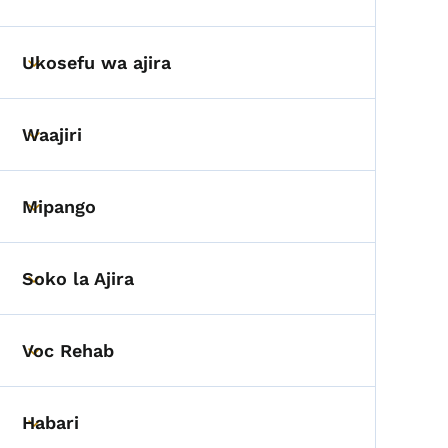
Ukosefu wa ajira
Toggle submenu
Waajiri
Toggle submenu
Mipango
Toggle submenu
Soko la Ajira
Toggle submenu
Voc Rehab
Toggle submenu
Habari
Toggle submenu