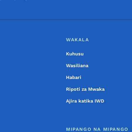
Footer
Menyu ya Chini
WAKALA
Kuhusu
Wasiliana
Habari
Ripoti za Mwaka
Ajira katika IWD
MIPANGO NA MIPANGO