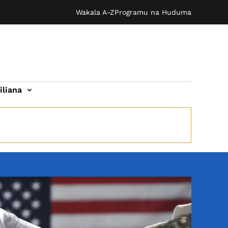
Wakala A-Z
Programu na Huduma
iliana