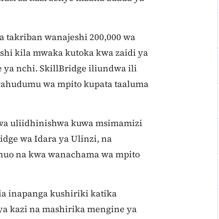
a takriban wanajeshi 200,000 wa
shi kila mwaka kutoka kwa zaidi ya
 ya nchi. SkillBridge iliundwa ili
 wahudumu wa mpito kupata taaluma
wa uliidhinishwa kuwa msimamizi
dge wa Idara ya Ulinzi, na
o huo na kwa wanachama wa mpito
a inapanga kushiriki katika
nya kazi na mashirika mengine ya