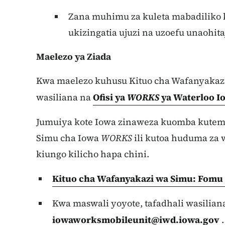
Zana muhimu za kuleta mabadiliko k
ukizingatia ujuzi na uzoefu unaohita
Maelezo ya Ziada
Kwa maelezo kuhusu Kituo cha Wafanyakaz
wasiliana na
Ofisi ya
WORKS
ya Waterloo I
Jumuiya kote Iowa zinaweza kuomba kutem
Simu cha Iowa
WORKS
ili kutoa huduma za w
kiungo kilicho hapa chini.
Kituo cha Wafanyakazi wa Simu: Fomu
Kwa maswali yoyote, tafadhali wasilian
iowaworksmobileunit@iwd.iowa.gov
.