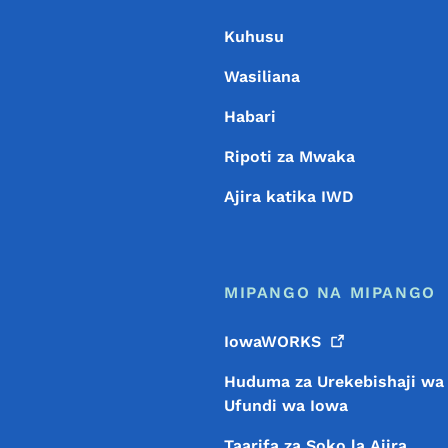
Kuhusu
Wasiliana
Habari
Ripoti za Mwaka
Ajira katika IWD
MIPANGO NA MIPANGO
IowaWORKS
Huduma za Urekebishaji wa
Ufundi wa Iowa
Taarifa za Soko la Ajira