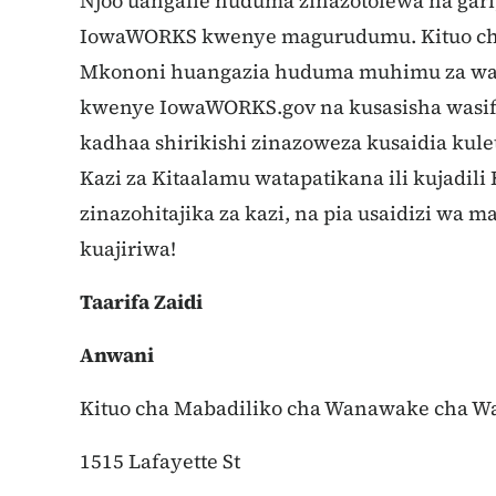
Njoo uangalie huduma zinazotolewa na gari
IowaWORKS kwenye magurudumu. Kituo ch
Mkononi huangazia huduma muhimu za wafa
kwenye IowaWORKS.gov na kusasisha wasif
kadhaa shirikishi zinazoweza kusaidia kul
Kazi za Kitaalamu watapatikana ili kujadili 
zinazohitajika za kazi, na pia usaidizi wa m
kuajiriwa!
Taarifa Zaidi
Anwani
Kituo cha Mabadiliko cha Wanawake cha Wa
1515 Lafayette St