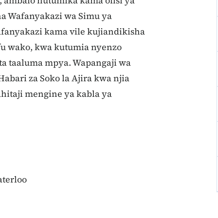
, ambalo hutumika kama ofisi ya
a Wafanyakazi wa Simu ya
nyakazi kama vile kujiandikisha
u wako, kwa kutumia nyenzo
eta taaluma mpya. Wapangaji wa
Habari za Soko la Ajira kwa njia
ahitaji mengine ya kabla ya
terloo