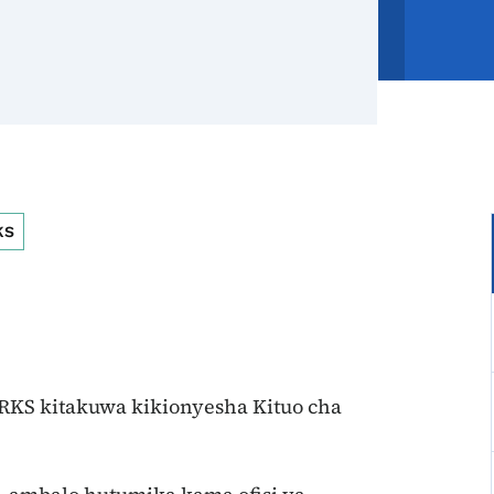
KS
KS kitakuwa kikionyesha Kituo cha