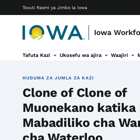
Main navigation
Ruka hadi maudhui makuu
Tovuti Rasmi ya Jimbo la Iowa
Iowa Workf
Tafuta Kazi
Ukosefu wa ajira
Waajiri
ra
aajiri
mdogo wa Mipango
Urambazaji mdogo wa Soko la Ajira
Urambazaji mdogo wa Voc Rehab
Urambazaji mdogo wa Hab
Urambazaji md
HUDUMA ZA JUMLA ZA KAZI
Clone of Clone of
Muonekano katika 
Mabadiliko cha W
cha Waterloo