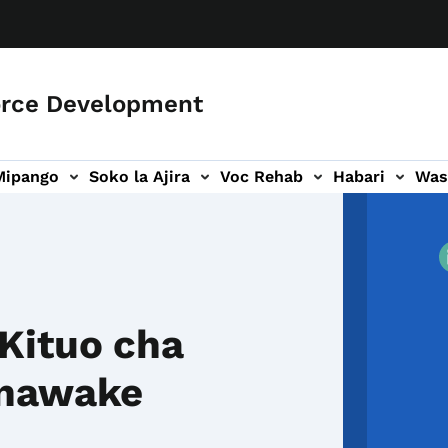
orce Development
Mipango
Soko la Ajira
Voc Rehab
Habari
Was
ari
ogo wa Wasiliana
Kituo cha
anawake