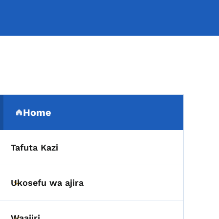
Menyu ya Urambazaji wa P
Home
(parent section)
Tafuta Kazi
Ukosefu wa ajira
Toggle submenu
Waajiri