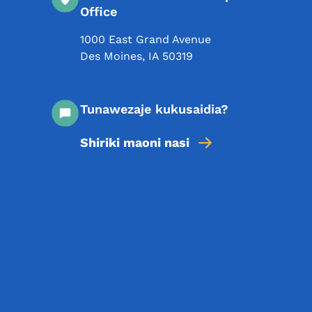
Office
1000 East Grand Avenue
Des Moines
,
IA
50319
Tunawezaje kukusaidia?
Shiriki maoni nasi