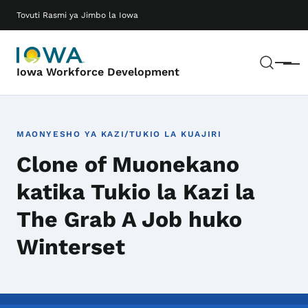
Ruka hadi maudhui makuu
Main navigation
Tovuti Rasmi ya Jimbo la Iowa
Tafut
Meny
Iowa Workforce Development
MAONYESHO YA KAZI/TUKIO LA KUAJIRI
Clone of Muonekano
katika Tukio la Kazi la
The Grab A Job huko
Winterset