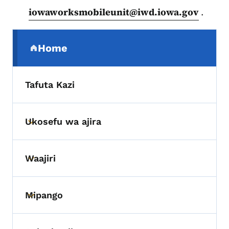
iowaworksmobileunit@iwd.iowa.gov
.
Menyu ya Urambazaji wa Pili
Home
(parent section)
Tafuta Kazi
Ukosefu wa ajira
Toggle submenu
Waajiri
Toggle submenu
Mipango
Toggle submenu