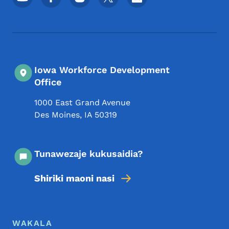
Iowa Workforce Development
Office
1000 East Grand Avenue
Des Moines
,
IA
50319
Tunawezaje kukusaidia?
Shiriki maoni nasi
Menyu ya Chini
Footer
WAKALA