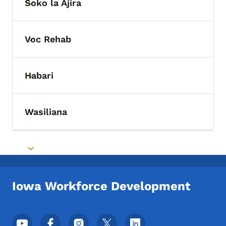
Soko la Ajira
Toggle submenu
Voc Rehab
Toggle submenu
Habari
Toggle submenu
Wasiliana
Toggle submenu
Toggle submenu
Iowa Workforce Development
Menyu ya Mitandao ya Kijamii ya Chini