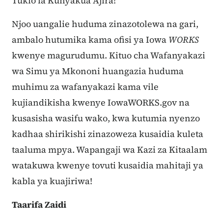
Tukio la Kunyakua Ajira!
Njoo uangalie huduma zinazotolewa na gari,
ambalo hutumika kama ofisi ya Iowa
WORKS
kwenye magurudumu.
Kituo cha Wafanyakazi
wa Simu ya Mkononi huangazia huduma
muhimu za wafanyakazi kama vile
kujiandikisha kwenye IowaWORKS.gov na
kusasisha wasifu wako, kwa kutumia nyenzo
kadhaa shirikishi zinazoweza kusaidia kuleta
taaluma mpya. Wapangaji wa Kazi za Kitaalam
watakuwa kwenye tovuti kusaidia mahitaji ya
kabla ya kuajiriwa!
Taarifa Zaidi