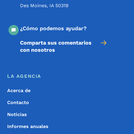
Des Moines
,
IA
50319
¿Cómo podemos ayudar?
Comparta sus comentarios
con nosotros
Menú de pie de página
Footer
LA AGENCIA
Acerca de
Contacto
Noticias
Informes anuales