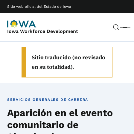
Saltar al contenido principal
Main navigation
Sitio web oficial del Estado de Iowa
Busc
Menú
Iowa Workforce Development
Sitio traducido (no revisado
en su totalidad).
SERVICIOS GENERALES DE CARRERA
Aparición en el evento
comunitario de