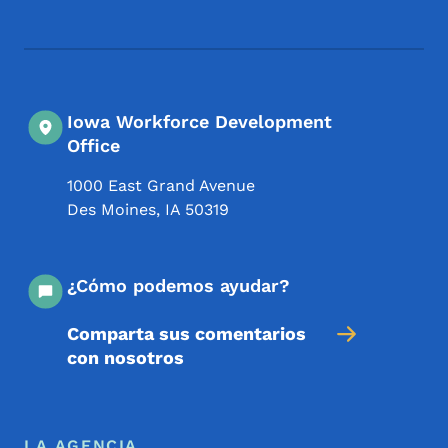
Iowa Workforce Development
Office
1000 East Grand Avenue
Des Moines
,
IA
50319
¿Cómo podemos ayudar?
Comparta sus comentarios
con nosotros
Menú de pie de página
LA AGENCIA