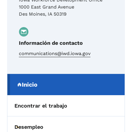
1000 East Grand Avenue
Des Moines
,
IA
50319
Información de contacto
communications@iwd.iowa.gov
Menú de navegación secundaria
Inicio
(parent section)
Encontrar el trabajo
Desempleo
Toggle submenu