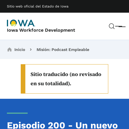
Saltar al contenido principal
Main navigation
Sitio web oficial del Estado de Iowa
Busc
Menú
Iowa Workforce Development
Breadcrumbs
Inicio
Misión: Podcast Empleable
Sitio traducido (no revisado
en su totalidad).
Episodio 200 - Un nuevo