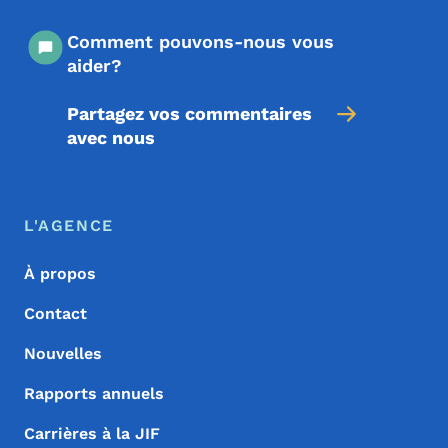
Comment pouvons-nous vous
aider?
Partagez vos commentaires
avec nous
Menu de pied de page
Footer
L'AGENCE
À propos
Contact
Nouvelles
Rapports annuels
Carrières à la JIF