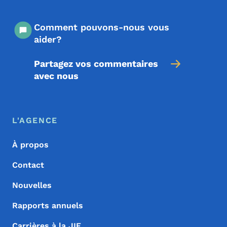
Comment pouvons-nous vous
aider?
Partagez vos commentaires
avec nous
Menu de pied de page
Footer
L'AGENCE
À propos
Contact
Nouvelles
Rapports annuels
Carrières à la JIF