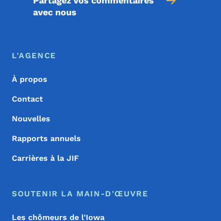
Partagez vos commentaires
avec nous
Menu de pied de page
Footer
L'AGENCE
À propos
Contact
Nouvelles
Rapports annuels
Carrières à la JIF
SOUTENIR LA MAIN-D'ŒUVRE
Les chômeurs de l'Iowa