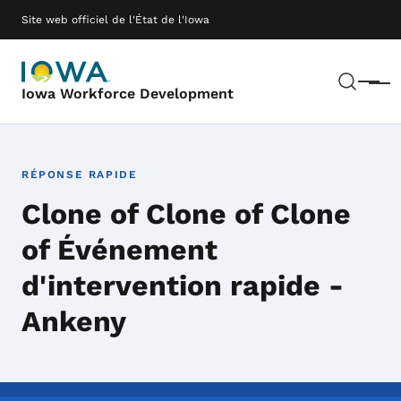
Passer au contenu principal
Main navigation
Site web officiel de l'État de l'Iowa
Rech
Menu
Iowa Workforce Development
RÉPONSE RAPIDE
Clone of Clone of Clone
of Événement
d'intervention rapide -
Ankeny