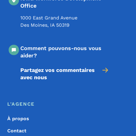
Office
1000 East Grand Avenue
Des Moines
,
IA
50319
Comment pouvons-nous vous
aider?
Partagez vos commentaires
avec nous
Menu de pied de page
Footer
L'AGENCE
À propos
Contact