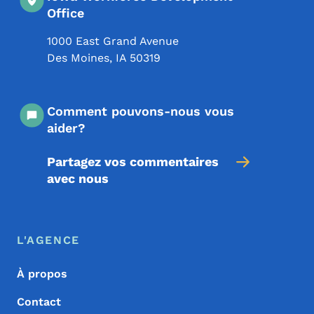
Office
1000 East Grand Avenue
Des Moines
,
IA
50319
Comment pouvons-nous vous
aider?
Partagez vos commentaires
avec nous
Menu de pied de page
Footer
L'AGENCE
À propos
Contact